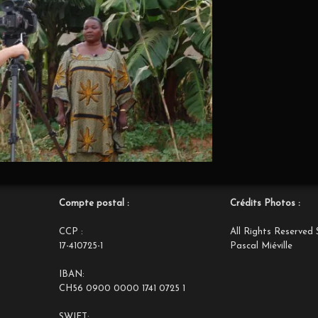
Compte postal :
Crédits Photos :
CCP :
All Rights Reserved 
17-410725-1
Pascal Miéville
IBAN:
CH56 0900 0000 1741 0725 1
SWIFT: